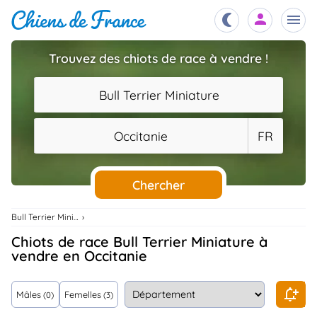
Trouvez des chiots de race à vendre !
Chiots
nibles,
Bull Terrier Miniature
aître
Éleveurs
Occitanie
FR
es et
mations
Étalons
ous
es
Chercher
les
po..
Chiens
Bull Terrier Miniature
ndre,
gree,
Chiots de race Bull Terrier Miniature à
..
vendre en Occitanie
Services
tteurs,
ons ..
Mâles
Femelles
(0)
(3)
Assurances