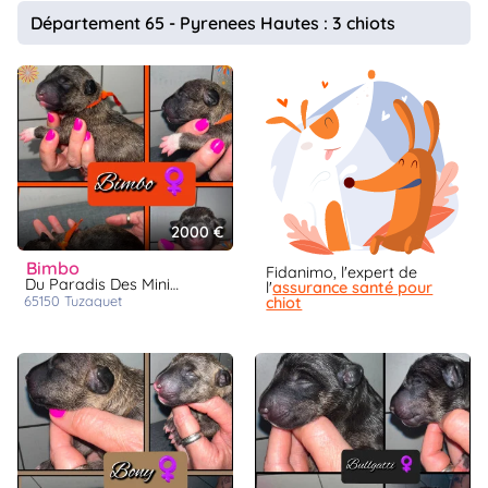
animo
Département 65 - Pyrenees Hautes : 3 chiots
Connexion
Ou
éez
tre
mpte
2000 €
bimbo
Fidanimo, l'expert de
Du Paradis Des Mini Bulls
l'
assurance santé pour
65150
tuzaguet
chiot