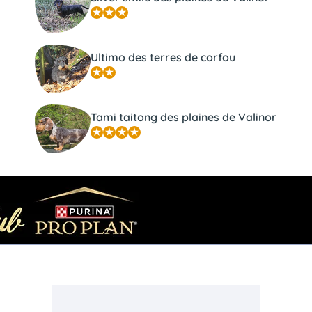
Ultimo des terres de corfou
Tami taitong des plaines de Valinor