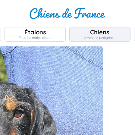
Étalons
Chiens
Tous les mâles dispo..
A vendre, pedigree, ..