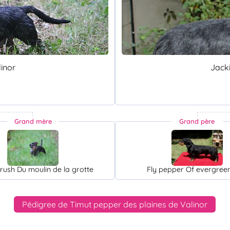
linor
Jacki
Grand mère
Grand père
crush Du moulin de la grotte
Fly pepper Of evergree
Pédigree de Timut pepper des plaines de Valinor