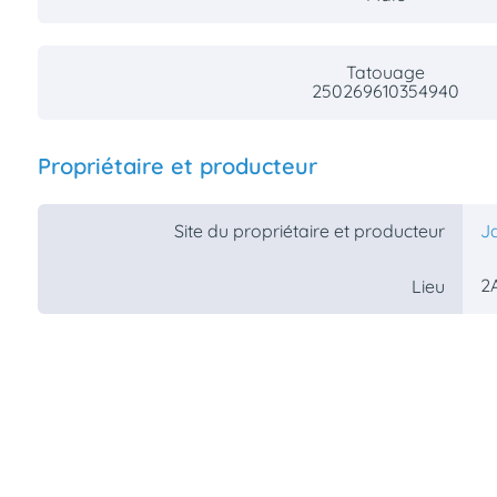
Assurances
animo
Tatouage
Connexion
250269610354940
Ou
éez
tre
mpte
Propriétaire et producteur
Site du propriétaire et producteur
J
2A
Lieu