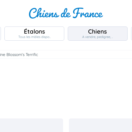
Étalons
Chiens
Tous les mâles dispo..
A vendre, pedigree, ..
ne Blossom's Terrific