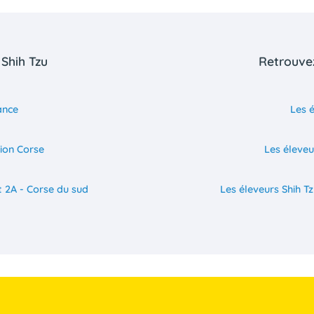
 Shih Tzu
Retrouvez
ance
Les é
gion Corse
Les éleveu
t 2A - Corse du sud
Les éleveurs Shih T