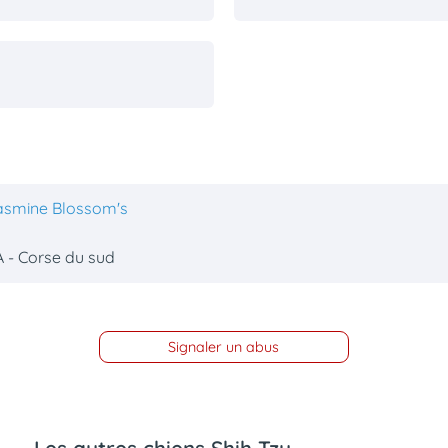
asmine Blossom's
 - Corse du sud
Signaler un abus
Les autres chiens Shih Tzu