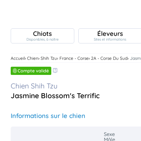
Chiots
Éleveurs
Disponibles, à naître
Sites et informations
Chiots
nibles,
aître
Accueil
Chien
Shih Tzu
France - Corse
2A - Corse Du Sud
Jasmi
Éleveurs
es et
Compte validé
mations
Étalons
Chien Shih Tzu
ous
es
les
Jasmine Blossom's Terrific
po..
Chiens
ndre,
gree,
Informations sur le chien
..
Services
tteurs,
Sexe
ons ..
Mâle