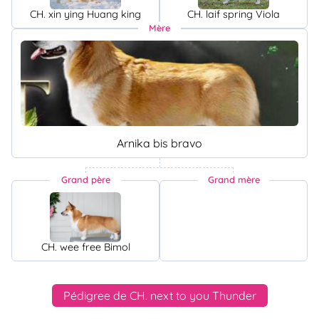
CH. xin ying Huang king
CH. laif spring Viola
Mère
Arnika bis bravo
Grand père
Grand mère
CH. wee free Bimol
Pédigree de CH. next to you Thunder