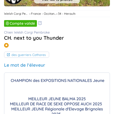
animo
Connexion
Welsh Corgi Pembroke
France - Occitanie
34 - Herault
Ou
éez
Compte validé
tre
mpte
Chien Welsh Corgi Pembroke
CH. next to you Thunder
des guerriers Cathares
Le mot de l'éleveur
CHAMPION des EXPOSITIONS NATIONALES Jeune
MEILLEUR JEUNE BALMA 2025
MEILLEUR DE RACE DE SEXE OPPOSE AUCH 2025
MEILLEUR JEUNE Régionale d'Elevage Brignoles