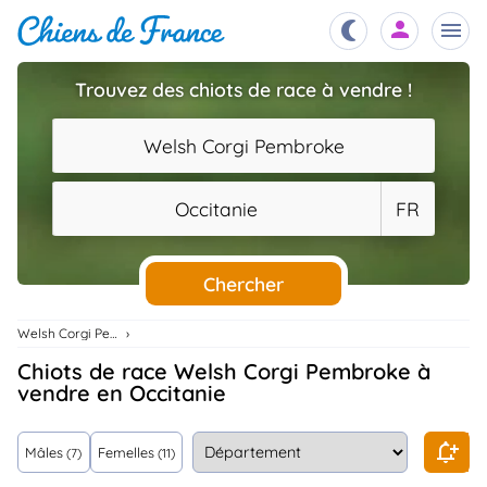
Trouvez des chiots de race à vendre !
Chiots
nibles,
Welsh Corgi Pembroke
aître
Éleveurs
Occitanie
FR
es et
mations
Étalons
ous
es
Chercher
les
po..
Chiens
Welsh Corgi Pembroke
ndre,
gree,
Chiots de race Welsh Corgi Pembroke à
..
vendre en Occitanie
Services
tteurs,
ons ..
Mâles
Femelles
(7)
(11)
Assurances