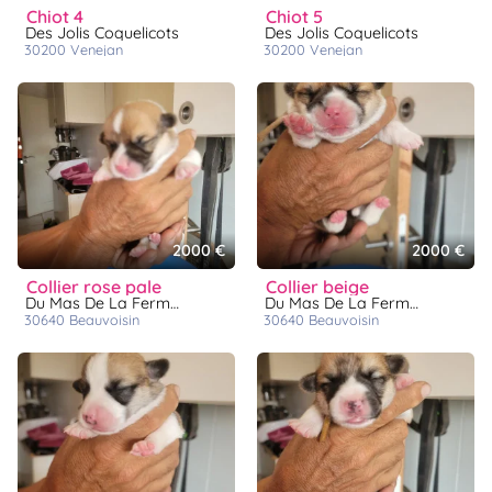
chiot 4
chiot 5
Des Jolis Coquelicots
Des Jolis Coquelicots
30200
venejan
30200
venejan
2000 €
2000 €
collier rose pale
collier beige
Du Mas De La Fermine
Du Mas De La Fermine
30640
beauvoisin
30640
beauvoisin