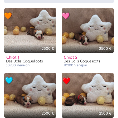
2500 €
2500 €
chiot 1
chiot 2
Des Jolis Coquelicots
Des Jolis Coquelicots
30200
venejan
30200
venejan
2500 €
2500 €