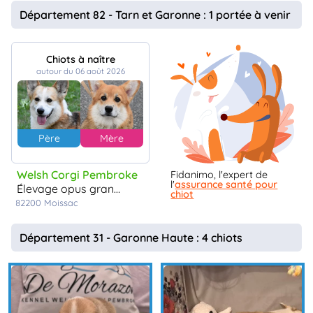
animo
Département 82 - Tarn et Garonne : 1 portée à venir
Connexion
Ou
éez
Chiots à naître
tre
autour du 06 août 2026
mpte
Père
Mère
Welsh Corgi Pembroke
Fidanimo, l'expert de
l'
assurance santé pour
élevage opus grande
chiot
82200
Moissac
Département 31 - Garonne Haute : 4 chiots