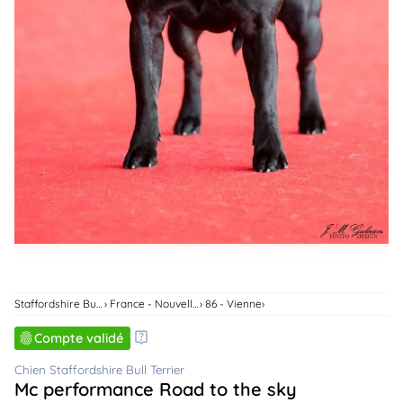
animo
Connexion
Ou
éez
tre
mpte
Staffordshire Bull Terrier
France - Nouvelle-Aquitaine
86 - Vienne
Compte validé
Chien Staffordshire Bull Terrier
Mc performance Road to the sky