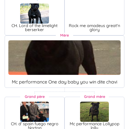
CH. Lord of the limelight
Rock me amadeus great'n
berserker
glory
Mère
Mc performance One day baby you win dite chavi
Grand père
Grand mère
CH. d' spain fuego negro
Mc performance Lollypop
Norton
lolly