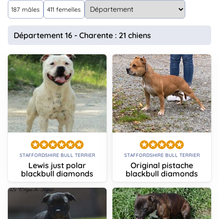
animo
187 mâles
411 femelles
Connexion
Ou
Département 16 - Charente : 21 chiens
éez
tre
mpte
STAFFORDSHIRE BULL TERRIER
STAFFORDSHIRE BULL TERRIER
Lewis just polar
Original pistache
blackbull diamonds
blackbull diamonds