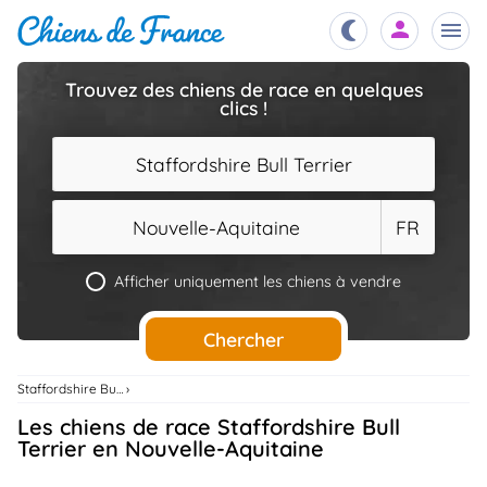
Trouvez des chiens de race en quelques
clics !
Chiots
nibles,
aître
Staffordshire Bull Terrier
Éleveurs
es et
mations
Nouvelle-Aquitaine
FR
Étalons
ous
es
Afficher uniquement les chiens à vendre
les
po..
Chiens
Chercher
ndre,
gree,
..
Staffordshire Bull Terrier
Services
Les chiens de race Staffordshire Bull
tteurs,
ons ..
Terrier en Nouvelle-Aquitaine
Assurances