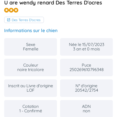
U are wendy renard Des Terres D'ocres
animo
Connexion
Ou
Des Terres D'ocres
éez
tre
mpte
Informations sur le chien
Sexe
Née le 15/07/2023
Femelle
3 an et 0 mois
Couleur
Puce
noire tricolore
250269610796348
Inscrit au Livre d'origine
N° d'origine
LOF
20542/2754
Cotation
ADN
1 - Confirmé
non