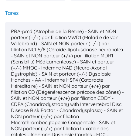
Tares
PRA-prcd (Atrophie de la Rétine) - SAIN et NON
porteur (+/+) par filiation
VWD1 (Maladie de von
Willebrand) - SAIN et NON porteur (+/+) par
filiation
NCL6/8 (Céroïde-lipofuscinose neuronale)
- SAIN et NON porteur (+/+) par filiation
MDR1
(Sensibilité Médicamenteuse) - SAIN et porteur
(+/-)
MHOC - Indemne
NAD (Neuro-Axonal
Dystrophie) - SAIN et porteur (+/-)
Dysplasie
Hanches - AA - Indemne
HSF4 (Cataracte
Héréditaire) - SAIN et NON porteur (+/+) par
filiation
CD (Dégénérescence précoce des cônes) -
SAIN et NON porteur (+/+) par filiation
CDDY -
CDPA (Chondrodystrophy with Intervertebral Disc
Disease Risk Factor - Chondrodysplasia) - SAIN et
NON porteur (+/+) par filiation
Macrothrombocytopénie Congénitale - SAIN et
NON porteur (+/+) par filiation
Luxation des
rotules - Indemne
Dysplasie Coudes - ED0 -