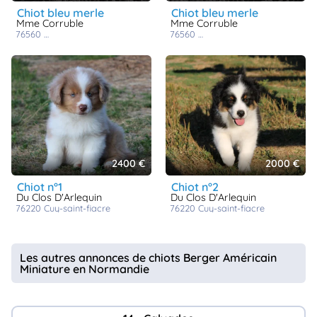
chiot bleu merle
chiot bleu merle
Mme Corruble
Mme Corruble
76560
amfreville les champs
76560
amfreville les champs
2400 €
2000 €
chiot n°1
chiot n°2
Du Clos D'Arlequin
Du Clos D'Arlequin
76220
cuy-saint-fiacre
76220
cuy-saint-fiacre
Les autres annonces de chiots Berger Américain
Miniature en Normandie