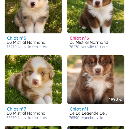
chiot n°5
chiot n°6
Du Mistral Normand
Du Mistral Normand
76270
neuville férrières
76270
neuville férrières
1990 €
chiot n°7
chiot n°1
Du Mistral Normand
De La Légende De Gafy
76270
neuville férrières
76590
manehouville