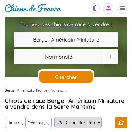
Trouvez des chiots de race à vendre !
Chiots
nibles,
Berger Américain Miniature
aître
Éleveurs
Normandie
FR
es et
mations
Étalons
ous
es
Chercher
les
po..
Chiens
Berger Américain Miniature
France - Normandie
ndre,
gree,
Chiots de race Berger Américain Miniature
..
à vendre dans la Seine Maritime
Services
tteurs,
ons ..
Mâles
Femelles
(14)
(10)
Assurances