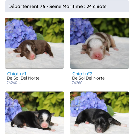
animo
Département 76 - Seine Maritime : 24 chiots
Connexion
Ou
éez
tre
mpte
chiot n°1
chiot n°2
De Sol Del Norte
De Sol Del Norte
76260
cuverville sur yères
76260
cuverville sur yères