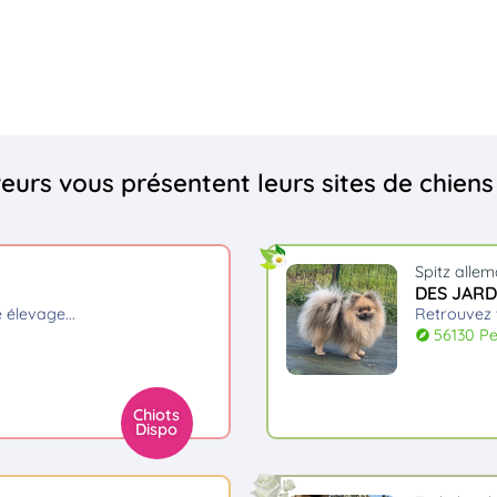
eveurs vous présentent leurs sites de chien
Spitz alle
DES JARD
e élevage.
retrouvez
56130 P
explore
Chiots
Dispo