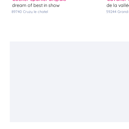
dream of best in show
de la vall
89740
cruzy le chatel
59244
grand