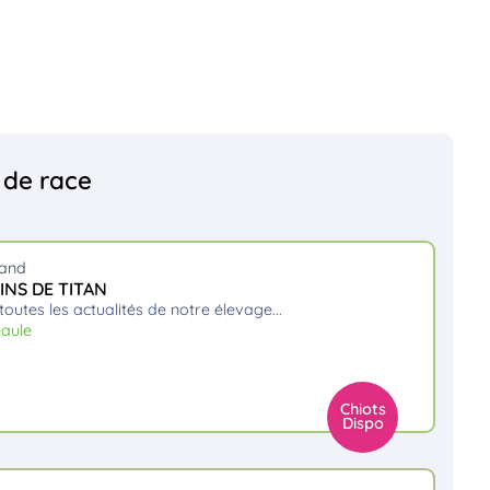
s de race
mand
INS DE TITAN
 toutes les actualités de notre élevage.
eaule
Chiots
Dispo