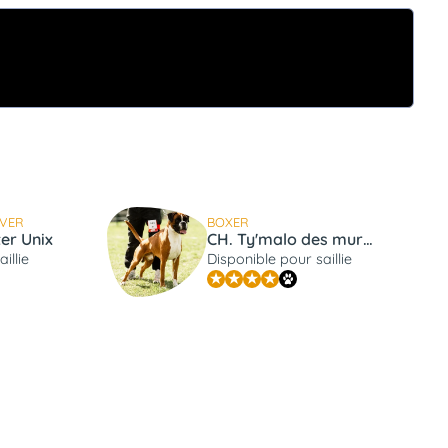
EVER
BOXER
er Unix
CH. Ty'malo des murmures de l'océan
illie
Disponible pour saillie