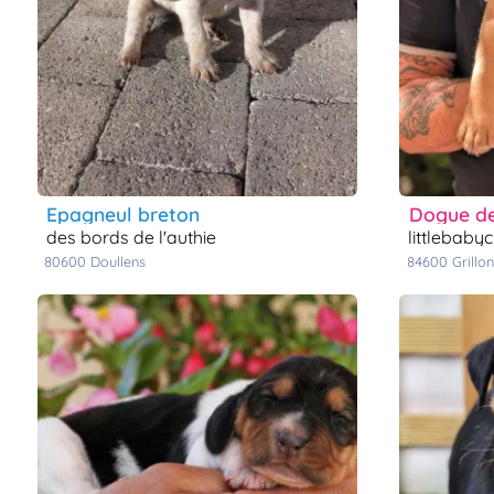
epagneul breton
dogue d
des bords de l'authie
littlebaby
80600
doullens
84600
grillon