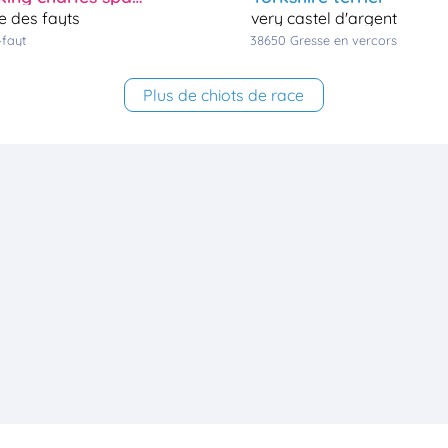
ée des fayts
very castel d'argent
-fayt
38650
gresse en vercors
Plus de chiots de race