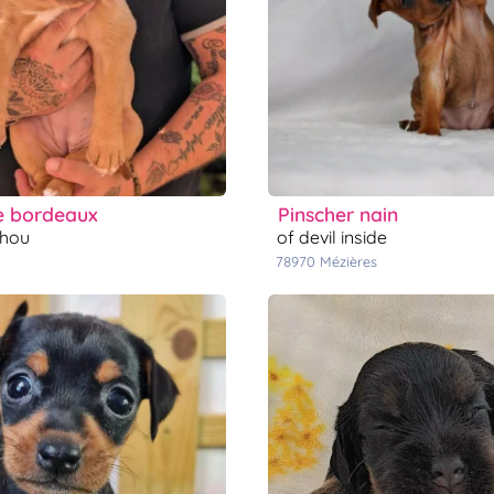
e bordeaux
pinscher nain
chou
of devil inside
78970
mézières