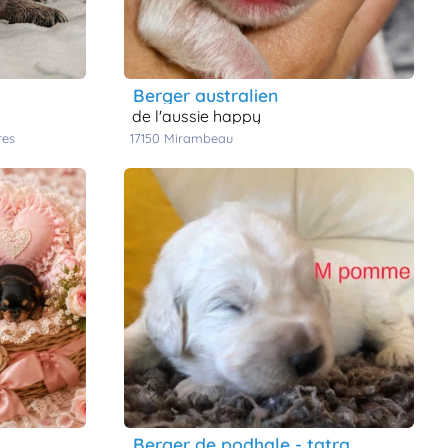
berger australien
de l'aussie happy
res
17150
mirambeau
berger de podhale - tatra