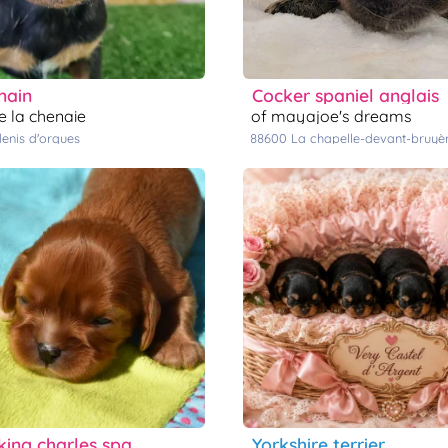
 nain
cocker spaniel anglais
e la chenaie
of mayajoe's dreams
 denis d'orques
88600
la chapelle-devant-bruyè
king charles spaniel
yorkshire terrier