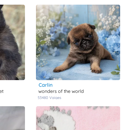
carlin
et
wonders of the world
53480
vaiges