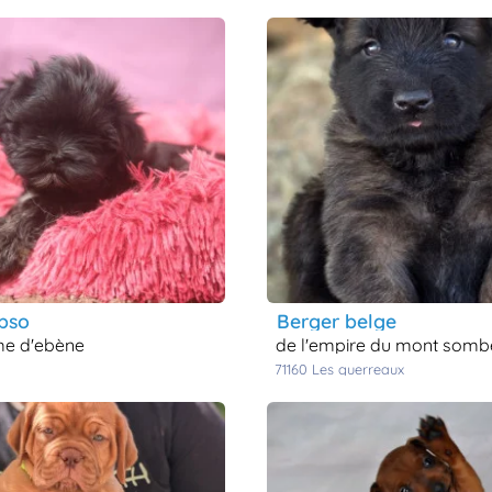
apso
berger belge
e d'ebène
de l'empire du mont somb
71160
les guerreaux