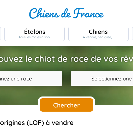
Étalons
Chiens
Tous les mâles dispo..
A vendre, pedigree, ..
ouvez le chiot de race de vos rê
nnez une race
Sélectionnez une
Chercher
s origines (LOF) à vendre