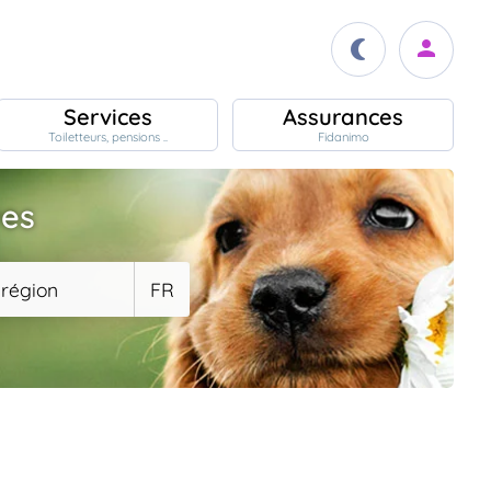
Services
Assurances
Toiletteurs, pensions ..
Fidanimo
ves
 région
FR