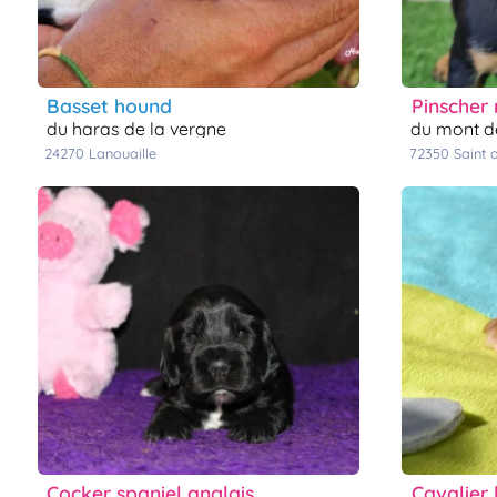
basset hound
pinscher
du haras de la vergne
du mont d
24270
lanouaille
72350
saint
cocker spaniel anglais
cavalier 