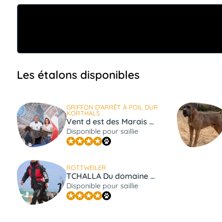
Les étalons disponibles
GRIFFON D'ARRÊT À POIL DUR
KORTHALS
Vent d est des Marais de Suire
Disponible pour saillie
ROTTWEILER
TCHALLA Du domaine saint martin
Disponible pour saillie