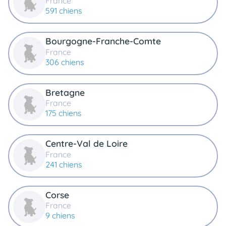
France
animo
591 chiens
Connexion
Ou
Bourgogne-Franche-Comte
éez
tre
France
mpte
306 chiens
Bretagne
France
175 chiens
Centre-Val de Loire
France
241 chiens
Corse
France
9 chiens