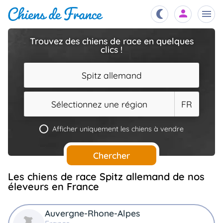
Trouvez des chiens de race en quelques
clics !
Chiots
nibles,
aître
Spitz allemand
Éleveurs
es et
mations
Sélectionnez une région
FR
Étalons
ous
es
Afficher uniquement les chiens à vendre
les
po..
Chiens
Chercher
ndre,
gree,
..
Les chiens de race Spitz allemand de nos
Services
éleveurs en France
tteurs,
ons ..
Auvergne-Rhone-Alpes
Assurances