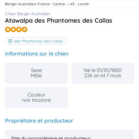
animo
Berger Australien
France - Centre-Val De Loire
45 - Loiret
Connexion
Chien Berger Australien
Atawalpa des Phantomes des Callas
Ou
éez
tre
mpte
des Phantomes des Callas
Informations sur le chien
Sexe
Né le 01/01/1800
Mâle
226 an et 7 mois
Couleur
noir tricolore
Propriétaire et producteur
Site du propriétaire et producteur