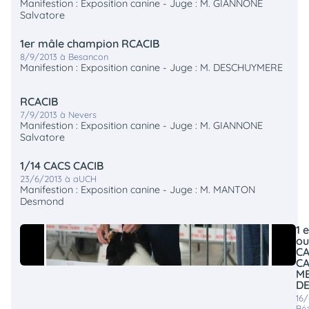
Manifestion : Exposition canine - Juge : M. GIANNONE
Salvatore
1er mâle champion RCACIB
8/9/2013 à Besancon
Manifestion : Exposition canine - Juge : M. DESCHUYMERE
RCACIB
7/9/2013 à Nevers
Manifestion : Exposition canine - Juge : M. GIANNONE
Salvatore
1/14 CACS CACIB
23/6/2013 à aUCH
Manifestion : Exposition canine - Juge : M. MANTON
Desmond
1 
ou
C
CA
M
DE
16
Béz