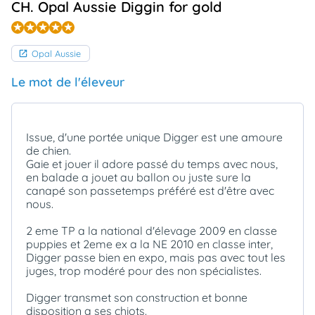
CH. Opal Aussie Diggin for gold
animo
Connexion
Ou
Opal Aussie
éez
tre
mpte
Le mot de l'éleveur
Issue, d'une portée unique Digger est une amoure
de chien.
Gaie et jouer il adore passé du temps avec nous,
en balade a jouet au ballon ou juste sure la
canapé son passetemps préféré est d'être avec
nous.
2 eme TP a la national d'élevage 2009 en classe
puppies et 2eme ex a la NE 2010 en classe inter,
Digger passe bien en expo, mais pas avec tout les
juges, trop modéré pour des non spécialistes.
Digger transmet son construction et bonne
disposition a ses chiots.