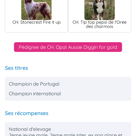
CH. Stonecrest Fire it up
CH. Tip top pepsi de l'Orée
des charmois
Pédigree de CH. Opal Aussie Diggin for gold
Ses titres
Champion de Portugal
Champion international
Ses récompenses
National d'elevage
2eme jeune male, 2eme male inter, ex non place et