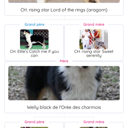
CH. rising star Lord of the rings (aragorn)
Grand père
Grand mère
CH. Elite's Catch me if you
CH. rising star Sweet
can
serenity
Mère
Welly black de l'Orée des charmois
Grand père
Grand mère