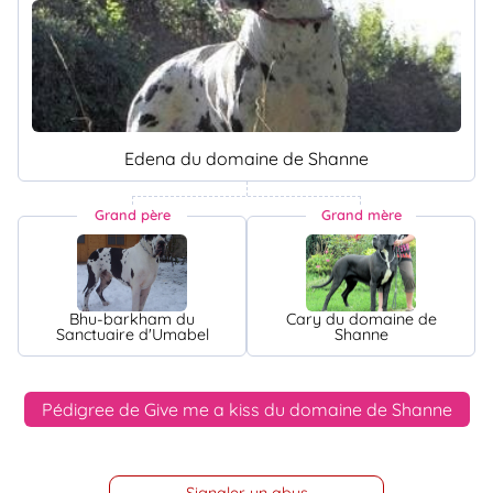
Edena du domaine de Shanne
Grand père
Grand mère
Bhu-barkham du
Cary du domaine de
Sanctuaire d'Umabel
Shanne
Pédigree de Give me a kiss du domaine de Shanne
Signaler un abus