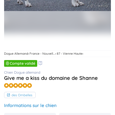
animo
Connexion
Ou
éez
tre
mpte
Dogue Allemand
France - Nouvelle-Aquitaine
87 - Vienne Haute
Compte validé
Chien Dogue allemand
Give me a kiss du domaine de Shanne
des Ombelles
Informations sur le chien