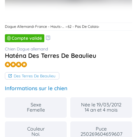
animo
Connexion
Ou
éez
Dogue Allemand
France - Hauts-De-France
62 - Pas De Calais
tre
mpte
Compte validé
Chien Dogue allemand
Haténa Des Terres De Beaulieu
Des Terres De Beaulieu
Informations sur le chien
Sexe
Née le 19/03/2012
Femelle
14 an et 4 mois
Couleur
Puce
Noi.
250269604659607