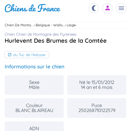
Chien De Montagne Des Pyrenees
Belgique - Wallonie
Liege
Chiots
Chien Chien de Montagne des Pyrenees
nibles,
Hurlevent Des Brumes de la Comtée
aître
Éleveurs
du Tuc de l'Adosse
es et
mations
Étalons
Informations sur le chien
ous
es
les
Sexe
Né le 15/01/2012
po..
Chiens
Mâle
14 an et 6 mois
ndre,
gree,
..
Couleur
Puce
Services
BLANC BLAIREAU
250268710122579
tteurs,
ons ..
Assurances
ADN