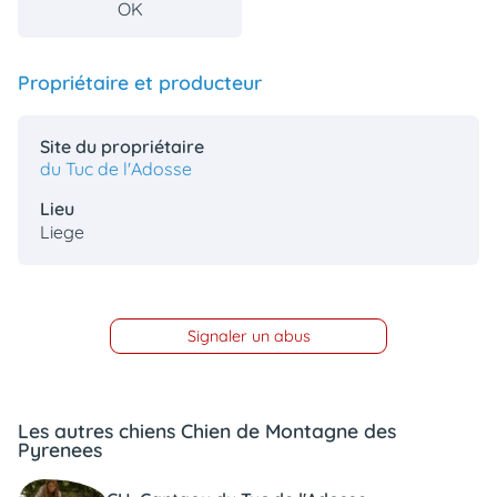
OK
animo
Connexion
Ou
Propriétaire et producteur
éez
tre
mpte
Site du propriétaire
du Tuc de l'Adosse
Lieu
Liege
Signaler un abus
Les autres chiens Chien de Montagne des
Pyrenees