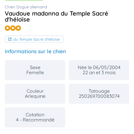
animo
Chien Dogue allemand
Connexion
Vaudoue madonna du Temple Sacré
d'héloïse
Ou
éez
tre
mpte
du Temple Sacré d'héloïse
Informations sur le chien
Sexe
Née le 06/05/2004
Femelle
22 an et 3 mois
Couleur
Tatouage
Arlequine
250269700083074
Cotation
4 - Recommandé