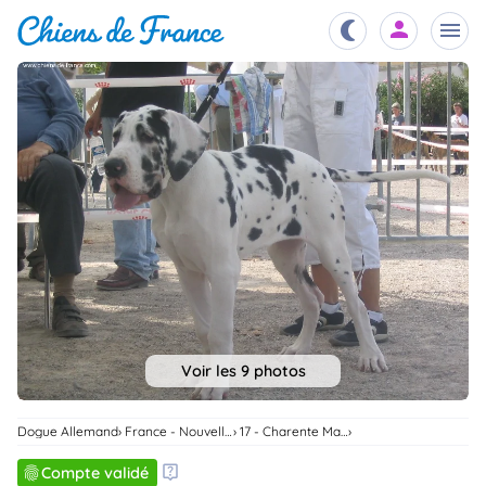
Chiots
nibles,
aître
Éleveurs
es et
mations
Étalons
ous
es
les
po..
Chiens
ndre,
gree,
Voir les 9 photos
..
Services
tteurs,
Dogue Allemand
France - Nouvelle-Aquitaine
17 - Charente Maritime
ons ..
Compte validé
Assurances