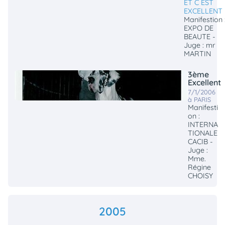
ET C EST
EXCELLENT
Manifestion 
EXPO DE
BEAUTE -
Juge : mr
MARTIN
3ème
Excellent
7/1/2006
à PARIS
Manifesti
on :
INTERNA
TIONALE
CACIB -
Juge :
Mme.
Régine
CHOISY
2005