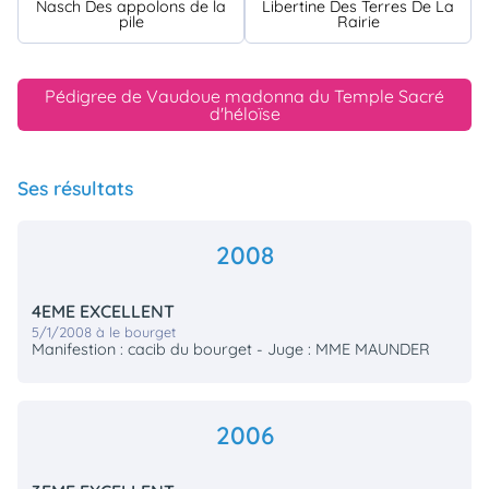
Nasch Des appolons de la
Libertine Des Terres De La
pile
Rairie
Pédigree de Vaudoue madonna du Temple Sacré
d'héloïse
Ses résultats
2008
4EME EXCELLENT
5/1/2008 à le bourget
Manifestion : cacib du bourget - Juge : MME MAUNDER
2006