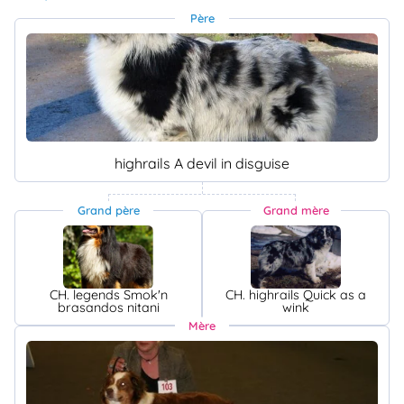
Père
highrails A devil in disguise
Grand père
Grand mère
CH. legends Smok'n
CH. highrails Quick as a
brasandos nitani
wink
Mère