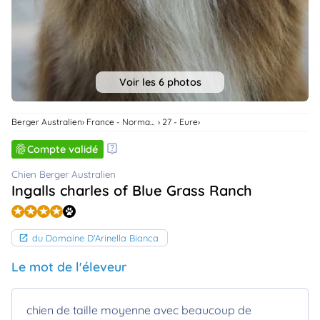
animo
Connexion
Ou
éez
tre
mpte
Voir les 6 photos
Berger Australien
France - Normandie
27 - Eure
Compte validé
Chien Berger Australien
Ingalls charles of Blue Grass Ranch
du Domaine D'Arinella Bianca
Le mot de l'éleveur
chien de taille moyenne avec beaucoup de