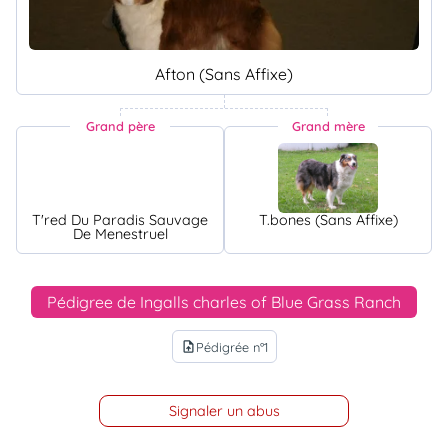
Afton (Sans Affixe)
Grand père
Grand mère
T'red Du Paradis Sauvage
T.bones (Sans Affixe)
De Menestruel
Pédigree de Ingalls charles of Blue Grass Ranch
Pédigrée n°1
upload_file
Signaler un abus