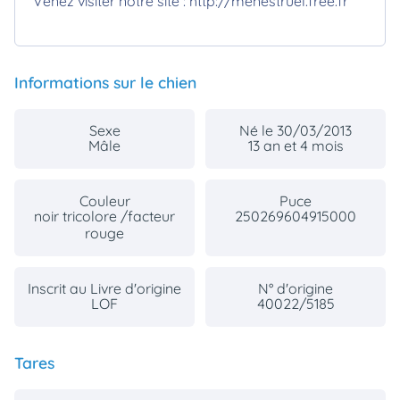
Venez visiter notre site : http://menestruel.free.fr
Informations sur le chien
Sexe
Né le 30/03/2013
Mâle
13 an et 4 mois
Couleur
Puce
noir tricolore /facteur
250269604915000
rouge
Inscrit au Livre d'origine
N° d'origine
LOF
40022/5185
Tares