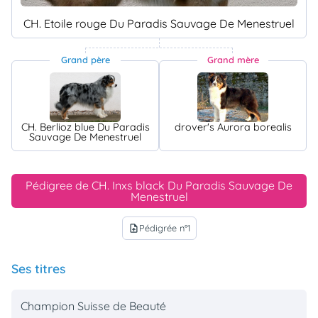
CH. Etoile rouge Du Paradis Sauvage De Menestruel
Grand père
Grand mère
CH. Berlioz blue Du Paradis
drover's Aurora borealis
Sauvage De Menestruel
Pédigree de CH. Inxs black Du Paradis Sauvage De
Menestruel
Pédigrée n°1
upload_file
Ses titres
Champion Suisse de Beauté