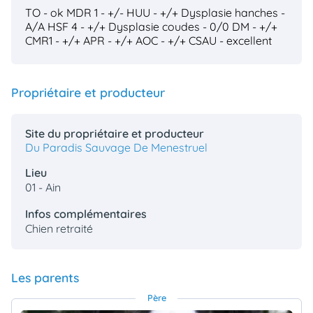
TO - ok
MDR 1 - +/-
HUU - +/+
Dysplasie hanches -
A/A
HSF 4 - +/+
Dysplasie coudes - 0/0
DM - +/+
CMR1 - +/+
APR - +/+
AOC - +/+
CSAU - excellent
Propriétaire et producteur
Site du propriétaire et producteur
Du Paradis Sauvage De Menestruel
Lieu
01 - Ain
Infos complémentaires
Chien retraité
Les parents
Père