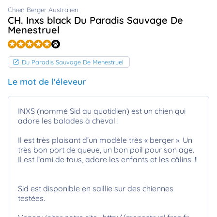
animo
Chien Berger Australien
CH. Inxs black Du Paradis Sauvage De
Connexion
Menestruel
Ou
éez
tre
mpte
Du Paradis Sauvage De Menestruel
Le mot de l'éleveur
INXS (nommé Sid au quotidien) est un chien qui
adore les balades à cheval !
Il est très plaisant d’un modèle très « berger ». Un
très bon port de queue, un bon poil pour son age.
Il est l’ami de tous, adore les enfants et les câlins !!!
Sid est disponible en saillie sur des chiennes
testées.