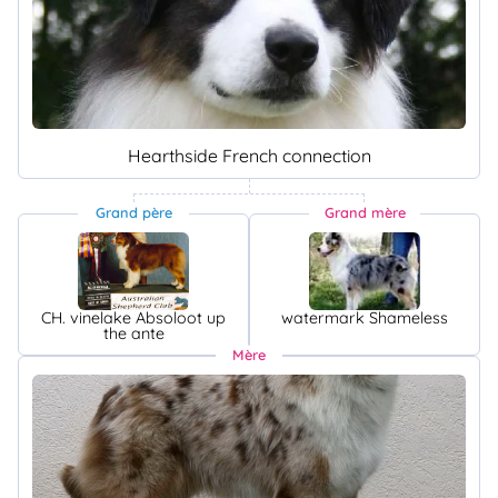
Hearthside French connection
Grand père
Grand mère
CH. vinelake Absoloot up
watermark Shameless
the ante
Mère