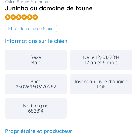
Chien Berger Allemand
animo
Juninho du domaine de faune
Connexion
Ou
éez
du domaine de faune
tre
mpte
Informations sur le chien
Sexe
Né le 12/01/2014
Mâle
12 an et 6 mois
Puce
Inscrit au Livre d'origine
250269606170282
LOF
N° d'origine
682814
Propriétaire et producteur