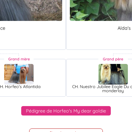
ace
Alda's
Grand mère
Grand père
H. Horfeo's Atlantida
CH. Nuestro Jubilee Eagle Du
monderlay
Pédigree de Horfeo's My dear goldie