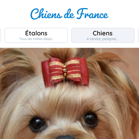
Étalons
Chiens
Tous les mâles dispo..
A vendre, pedigree, ..