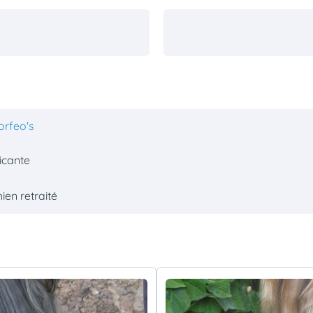
orfeo's
icante
ien retraité