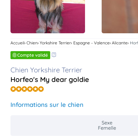
Accueil
Chien
Yorkshire Terrier
Espagne - Valence
Alicante
Horf
Compte validé
Chien Yorkshire Terrier
Horfeo's My dear goldie
Informations sur le chien
Sexe
Femelle