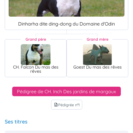
Dinharha dite ding-dong du Domaine d'Odin
Grand père
Grand mère
CH. Falcon Du mas des
Goest Du mas des rêves
rêves
Pédigree de CH. Inch Des jardins de margaux
Pédigrée n°1
upload_file
Ses titres