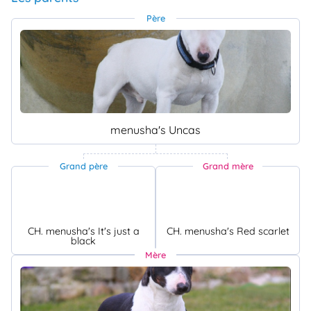
Père
menusha's Uncas
Grand père
Grand mère
CH. menusha's It's just a
CH. menusha's Red scarlet
black
Mère