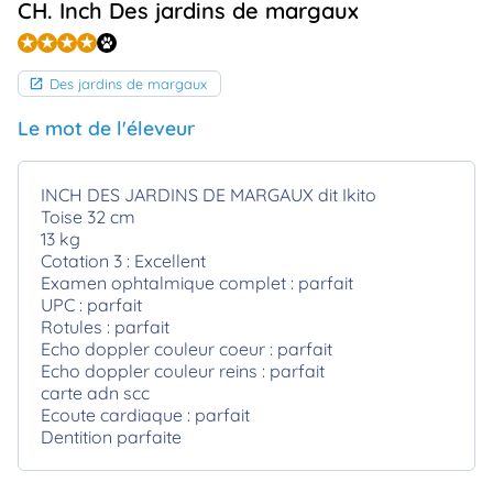
CH. Inch Des jardins de margaux
animo
Connexion
Ou
Des jardins de margaux
éez
tre
mpte
Le mot de l'éleveur
INCH DES JARDINS DE MARGAUX dit Ikito
Toise 32 cm
13 kg
Cotation 3 : Excellent
Examen ophtalmique complet : parfait
UPC : parfait
Rotules : parfait
Echo doppler couleur coeur : parfait
Echo doppler couleur reins : parfait
carte adn scc
Ecoute cardiaque : parfait
Dentition parfaite