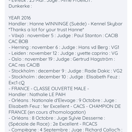
Dunkerke :
YEAR 2016
Handler : Hanne WINNINGE (Suède) - Kennel Skybar
*Thanks a lot for your trust Hanne*
- Växjö : november 5 : Judge : Paul Stanton : CACIB
CAC BOB
- Herning : november 6 : Judge : Hans vd Berg : VG1
- Leiden : november 12 : Judge : yvette caprino : VG
- Oslo : november 19 : Judge : Gertrud Hagström :
CAC res CACIB
- Stockholm : december 9 : Judge : Rade Dakic : VG2
- Stockholm : december 10 : Judge : Elisabeth Feuz :
Exc1 cQ
- FRANCE - CLASSE OUVERTE MALE -
Handler : Nathalie LE PAIH
- Orléans : Nationale d'Elevage : 9 Octobre : Juge :
Elisabeth Feuz : 1er Excellent - CACS - CHAMPION DE
FRANCE (en cours d'homologation)
- Orléans : 8 Octobre : Juge Sylvie Desserne :
(Spéciale de Race) : 2e Excellent - RCACS
- Compiègne : 4 Septembre : Juge : Richard Calloc'h :