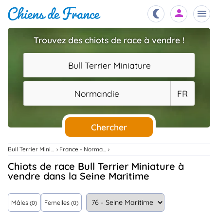
Trouvez des chiots de race à vendre !
Chiots
nibles,
Bull Terrier Miniature
aître
Éleveurs
Normandie
FR
es et
mations
Étalons
ous
es
Chercher
les
po..
Chiens
Bull Terrier Miniature
France - Normandie
ndre,
gree,
Chiots de race Bull Terrier Miniature à
..
vendre dans la Seine Maritime
Services
tteurs,
ons ..
Mâles
Femelles
(0)
(0)
Assurances