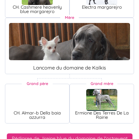
CH. Cashmere heavenly
Electra margarejro
blue margarejro
Mère
Lancome du domaine de Kalkis
Grand père
Grand mère
CH. Almar-b Della baia
Ermione Des Terres De La
azzurra
Rairie
Pédigree de Jireine blue du domaine de l'ostrevent