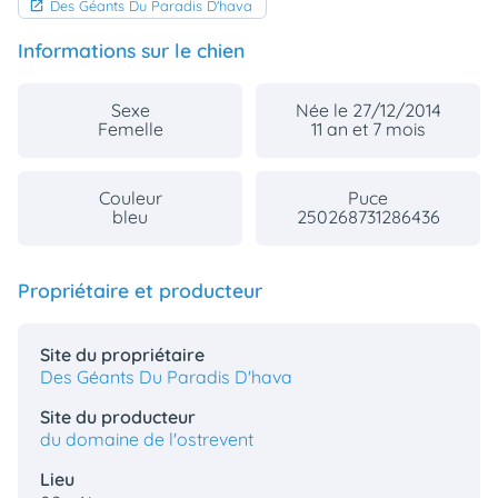
Des Géants Du Paradis D'hava
animo
Connexion
Informations sur le chien
Ou
éez
tre
Sexe
Née le 27/12/2014
mpte
Femelle
11 an et 7 mois
Couleur
Puce
bleu
250268731286436
Propriétaire et producteur
Site du propriétaire
Des Géants Du Paradis D'hava
Site du producteur
du domaine de l'ostrevent
Lieu