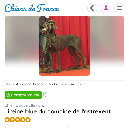
Chiots
nibles,
aître
Éleveurs
es et
mations
Étalons
ous
es
les
po..
Dogue Allemand
France - Hauts-De-France
02 - Aisne
Chiens
ndre,
Compte validé
gree,
..
Chien Dogue allemand
Services
Jireine blue du domaine de l'ostrevent
tteurs,
ons ..
Assurances