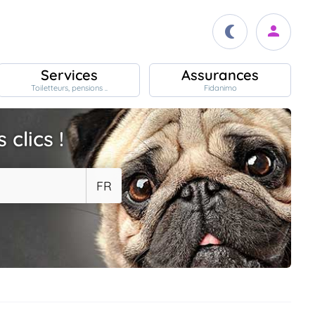
Services
Assurances
Toiletteurs, pensions ..
Fidanimo
clics !
FR