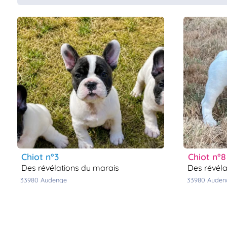
chiot n°3
chiot n°8
des révélations du marais
des révél
33980
audenge
33980
aude