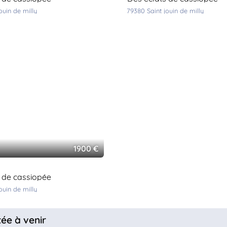
jouin de milly
79380
saint jouin de milly
1900 €
s de cassiopée
jouin de milly
tée à venir