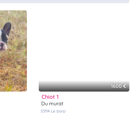
1600 €
chiot 1
du murat
33114
le barp