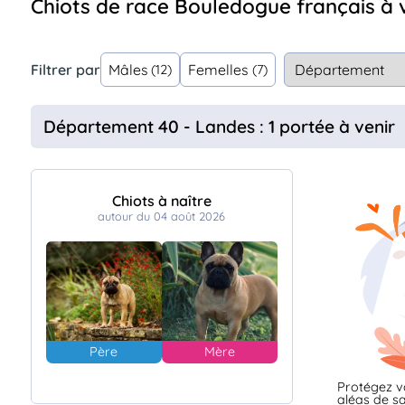
Chiots de race Bouledogue français à
Assurances
animo
Connexion
Filtrer par
Mâles
Femelles
(12)
(7)
Ou
éez
tre
Département 40 - Landes : 1 portée à venir
mpte
Chiots à naître
autour du 04 août 2026
Père
Mère
Protégez v
aléas de sa