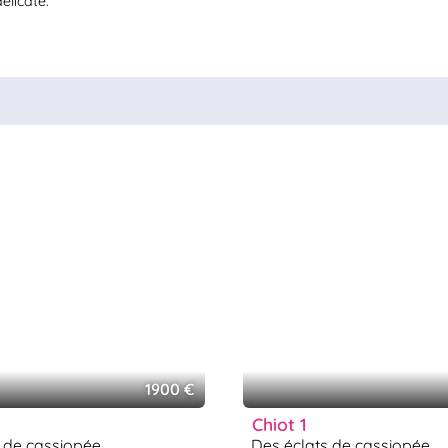
élicate.
1900 €
chiot 1
s de cassiopée
des éclats de cassiopée