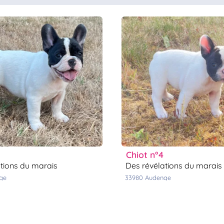
chiot n°4
ations du marais
des révélations du marais
nge
33980
audenge