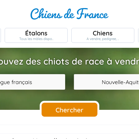
Étalons
Chiens
Tous les mâles dispo..
A vendre, pedigree, ..
ouvez des chiots de race à vendr
gue français
Nouvelle-Aquit
Chercher