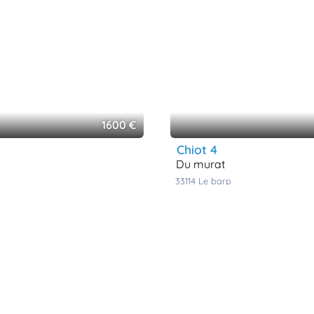
1600 €
chiot 4
du murat
p
33114
le barp