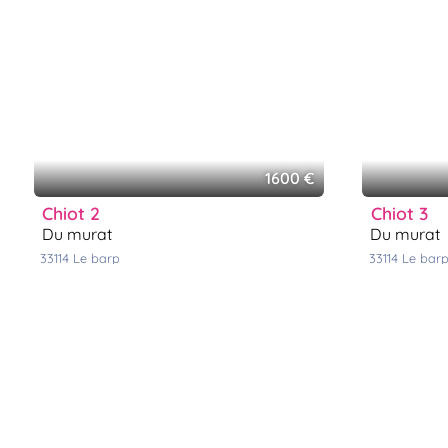
1600 €
chiot 2
chiot 3
du murat
du murat
33114
le barp
33114
le bar