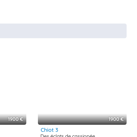
1900 €
1900 €
chiot 3
des éclats de cassiopée