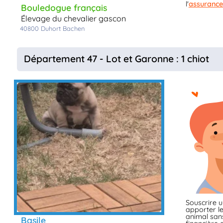
l'
assurance
Bouledogue français
élevage du chevalier gascon
40800
Duhort Bachen
Département 47 - Lot et Garonne : 1 chiot
Souscrire 
apporter le
animal sans
basile