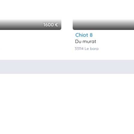
1600 €
chiot 8
du murat
p
33114
le barp