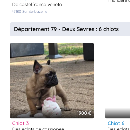
financière d
de castelfranco veneto
47180
sainte-bazeille
Département 79 - Deux Sevres : 6 chiots
1900 €
chiot 3
chiot 6
des éclats de cassiopée
des éclat