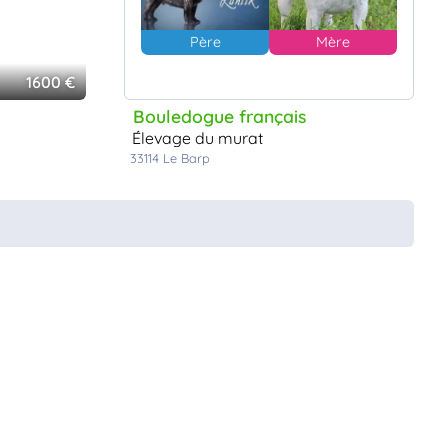
Père
Mère
1600 €
Bouledogue français
élevage du murat
33114
Le Barp