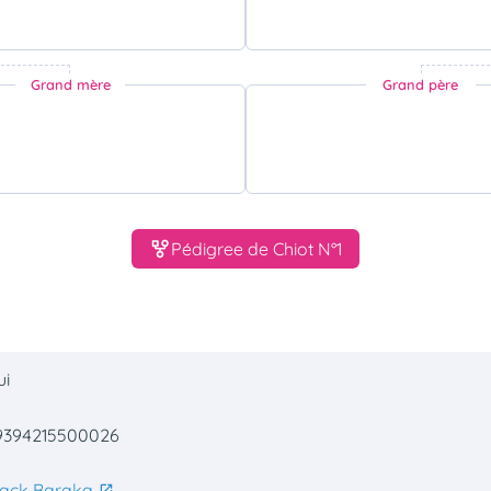
Grand mère
Grand père
Pédigree de Chiot N°1
ui
9394215500026
lack Baraka