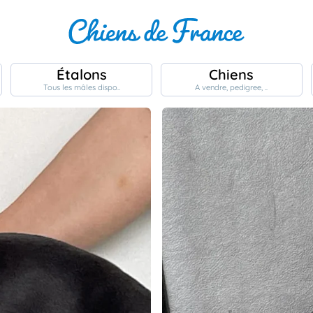
Étalons
Chiens
Tous les mâles dispo..
A vendre, pedigree, ..