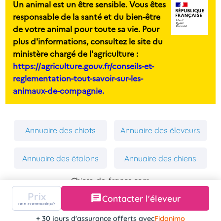
Un animal est un être sensible. Vous êtes
responsable de la santé et du bien-être
de votre animal pour toute sa vie. Pour
plus d'informations, consultez le site du
ministère chargé de l'agriculture :
https://agriculture.gouv.fr/conseils-et-
reglementation-tout-savoir-sur-les-
animaux-de-compagnie.
Annuaire des chiots
Annuaire des éleveurs
Annuaire des étalons
Annuaire des chiens
Chiots-de-france.com
Mentions Légales
Prix
Contacter l'éleveur
Politique de Confidentialité
non communiqué
Copyright 2026 Chiens-de-france.com
+ 30 jours d'assurance offerts avec
Fidanimo