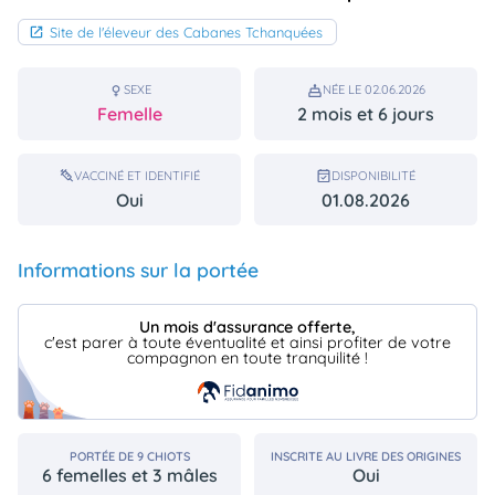
animo
Site de l'éleveur des Cabanes Tchanquées
Connexion
Ou
éez
SEXE
NÉE LE 02.06.2026
tre
Femelle
2 mois et 6 jours
mpte
VACCINÉ ET IDENTIFIÉ
DISPONIBILITÉ
Oui
01.08.2026
Informations sur la portée
Un mois d'assurance offerte,
c'est parer à toute éventualité et ainsi profiter de votre
compagnon en toute tranquilité !
PORTÉE DE 9 CHIOTS
INSCRITE AU LIVRE DES ORIGINES
6 femelles et 3 mâles
Oui