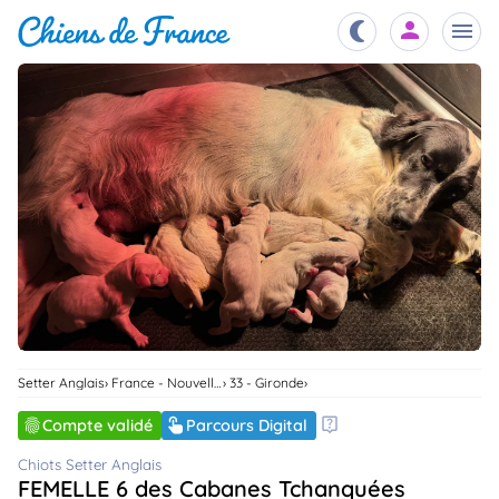
Chiots
nibles,
aître
Éleveurs
es et
mations
Étalons
ous
es
les
po..
Chiens
ndre,
gree,
Setter Anglais
France - Nouvelle-Aquitaine
33 - Gironde
..
Services
Compte validé
Parcours Digital
tteurs,
ons ..
Chiots Setter Anglais
FEMELLE 6 des Cabanes Tchanquées
Assurances