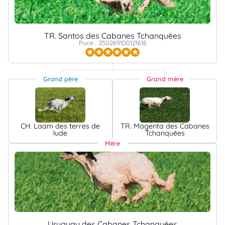
TR. Santos des Cabanes Tchanquées
Puce : 250269100121616
Grand père
Grand mère
CH. Laam des terres de
TR. Magenta des Cabanes
lude
Tchanquées
Mère
Uruguay des Cabanes Tchanquées