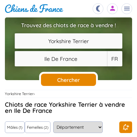
Trouvez des chiots de race à vendre !
Chiots
nibles,
Yorkshire Terrier
aître
Éleveurs
Ile De France
FR
es et
mations
Étalons
ous
es
Chercher
les
po..
Chiens
Yorkshire Terrier
ndre,
gree,
Chiots de race Yorkshire Terrier à vendre
..
en Ile De France
Services
tteurs,
ons ..
Mâles
Femelles
(1)
(2)
Assurances