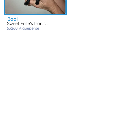
baal
Sweet Folie's Ironic Monkeys
63260
aigueperse