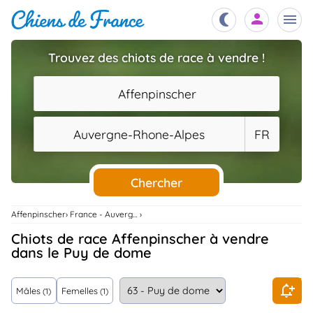
Trouvez des chiots de race à vendre !
Chiots
nibles,
Affenpinscher
aître
Éleveurs
Auvergne-Rhone-Alpes
FR
es et
mations
Étalons
ous
es
Chercher
les
po..
Chiens
Affenpinscher
France - Auvergne-Rhone-Alpes
ndre,
gree,
Chiots de race Affenpinscher à vendre
..
dans le Puy de dome
Services
tteurs,
ons ..
Mâles
Femelles
(1)
(1)
Assurances