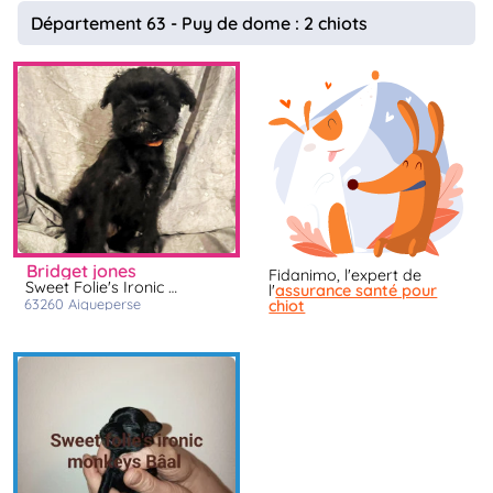
animo
Département 63 - Puy de dome : 2 chiots
Connexion
Ou
éez
tre
mpte
bridget jones
Fidanimo, l'expert de
Sweet Folie's Ironic Monkeys
l'
assurance santé pour
63260
aigueperse
chiot