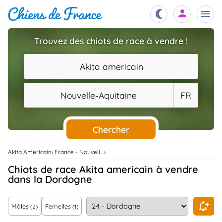
Trouvez des chiots de race à vendre !
Chiots
nibles,
Akita americain
aître
Éleveurs
Nouvelle-Aquitaine
FR
es et
mations
Étalons
ous
es
Chercher
les
po..
Chiens
Akita Americain
France - Nouvelle-Aquitaine
ndre,
gree,
Chiots de race Akita americain à vendre
..
dans la Dordogne
Services
tteurs,
ons ..
Mâles
Femelles
(2)
(1)
Assurances