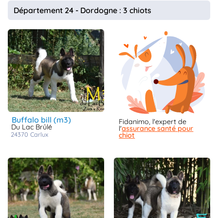
animo
Département 24 - Dordogne : 3 chiots
Connexion
Ou
éez
tre
mpte
buffalo bill (m3)
Fidanimo, l'expert de
Du Lac Brûlé
l'
assurance santé pour
24370
carlux
chiot