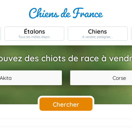
Étalons
Chiens
Tous les mâles dispo..
A vendre, pedigree, ..
ouvez des chiots de race à vendr
Akita
Corse
Chercher