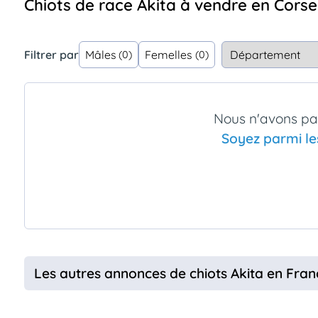
Chiots de race Akita à vendre en Corse
Assurances
animo
Connexion
Filtrer par
Mâles
Femelles
(0)
(0)
Ou
éez
tre
mpte
Nous n'avons pas
Soyez parmi le
Les autres annonces de chiots Akita en Fran