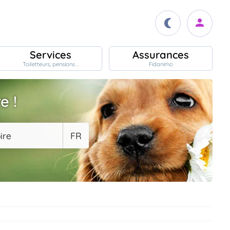
Services
Assurances
Toiletteurs, pensions ..
Fidanimo
e !
ire
FR