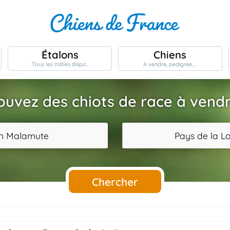
Étalons
Chiens
Tous les mâles dispo..
A vendre, pedigree, ..
ouvez des chiots de race à vendr
an Malamute
Pays de la Lo
Chercher