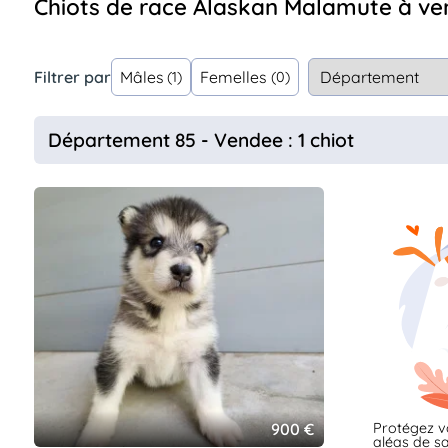
Chiots de race Alaskan Malamute à ve
Assurances
animo
Connexion
Filtrer par
Mâles
Femelles
(1)
(0)
Ou
éez
tre
Département 85 - Vendee : 1 chiot
mpte
Protégez v
900 €
aléas de sa