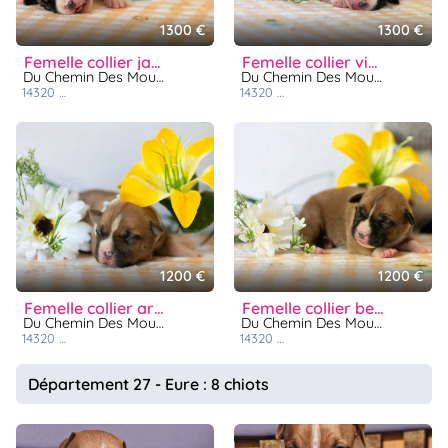
1300 €
1300 €
femelle collier jaune pastel
femelle collier violet pastel
Du Chemin Des Moulins
Du Chemin Des Moulins
14320
saint martin de fontenay
14320
saint martin de fontenay
1200 €
1200 €
femelle collier argenté
femelle collier beige
Du Chemin Des Moulins
Du Chemin Des Moulins
14320
saint martin de fontenay
14320
saint martin de fontenay
Département 27 - Eure : 8 chiots