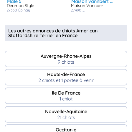
mâle 5
maison vannbert best man
Deamon Style
Maison Vannbert
27330
épinay
27490
fontaine heudebourg
Les autres annonces de chiots American
Staffordshire Terrier en France
Auvergne-Rhone-Alpes
9 chiots
Hauts-de-France
2 chiots et 1 portée à venir
Ile De France
1 chiot
Nouvelle-Aquitaine
21 chiots
Occitanie