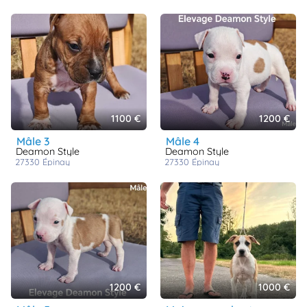
1100 €
1200 €
mâle 3
mâle 4
Deamon Style
Deamon Style
27330
épinay
27330
épinay
1200 €
1000 €