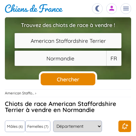
Trouvez des chiots de race à vendre !
Chiots
nibles,
American Staffordshire Terrier
aître
Éleveurs
Normandie
FR
es et
mations
Étalons
ous
es
Chercher
les
po..
Chiens
American Staffordshire Terrier
ndre,
gree,
Chiots de race American Staffordshire
..
Terrier à vendre en Normandie
Services
tteurs,
ons ..
Mâles
Femelles
(6)
(7)
Assurances