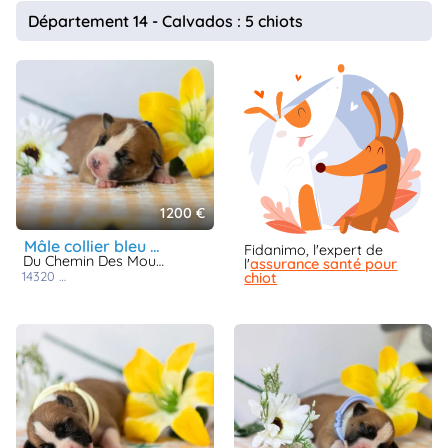
animo
Département 14 - Calvados : 5 chiots
Connexion
Ou
éez
tre
mpte
1200 €
mâle collier bleu roi
Fidanimo, l'expert de
Du Chemin Des Moulins
l'
assurance santé pour
14320
saint martin de fontenay
chiot