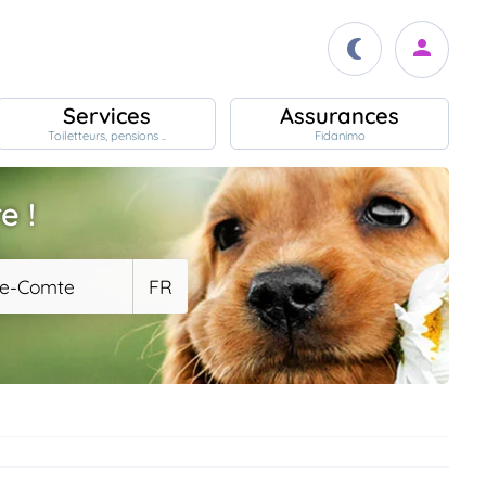
Services
Assurances
Toiletteurs, pensions ..
Fidanimo
e !
he-Comte
FR