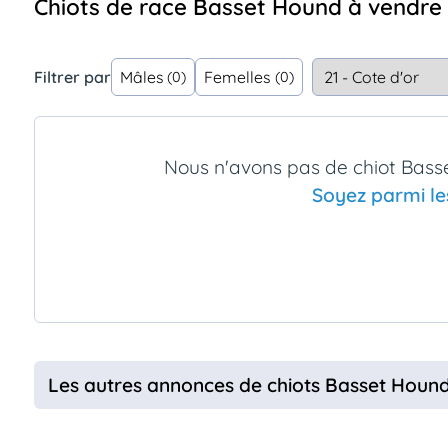
Chiots de race Basset Hound à vendre 
Assurances
animo
Connexion
Filtrer par
Mâles
Femelles
(0)
(0)
Ou
éez
tre
mpte
Nous n'avons pas de chiot Bas
Soyez parmi le
Les autres annonces de chiots Basset Hou