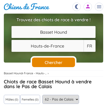
Trouvez des chiots de race à vendre !
Chiots
nibles,
Basset Hound
aître
Éleveurs
Hauts-de-France
FR
es et
mations
Étalons
ous
es
Chercher
les
po..
Chiens
Basset Hound
France - Hauts-De-France
ndre,
gree,
Chiots de race Basset Hound à vendre
..
dans le Pas de Calais
Services
tteurs,
ons ..
Mâles
Femelles
(0)
(0)
Assurances