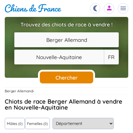
Trouvez des chiots de race à vendre !
Chiots
nibles,
Berger Allemand
aître
Éleveurs
Nouvelle-Aquitaine
FR
es et
mations
Étalons
ous
es
Chercher
les
po..
Chiens
Berger Allemand
ndre,
gree,
Chiots de race Berger Allemand à vendre
..
en Nouvelle-Aquitaine
Services
tteurs,
ons ..
Mâles
Femelles
(0)
(0)
Assurances