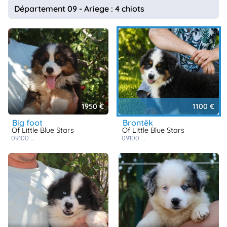
Département 09 - Ariege : 4 chiots
1950 €
1100 €
big foot
brontëk
Of Little Blue Stars
Of Little Blue Stars
09100
saint jean du falga
09100
saint jean du falga