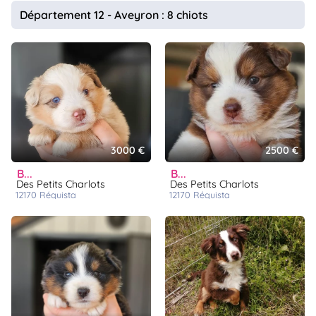
animo
Département 12 - Aveyron : 8 chiots
Connexion
Ou
éez
tre
mpte
3000 €
2500 €
b...
b...
Des Petits Charlots
Des Petits Charlots
12170
réquista
12170
réquista