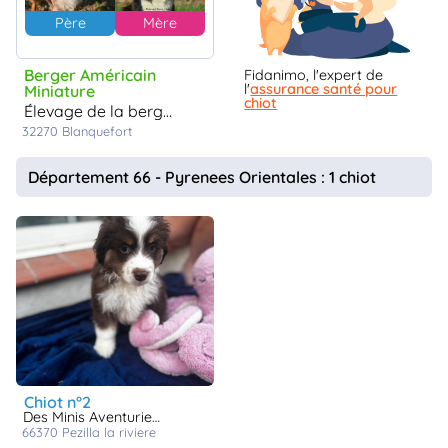
Père
Mère
Berger Américain
Fidanimo, l'expert de
l'
assurance santé pour
Miniature
chiot
élevage de la bergerie d'argent
32270
Blanquefort
Département 66 - Pyrenees Orientales : 1 chiot
chiot n°2
Des Minis Aventuriers De Niky
66370
pezilla la riviere