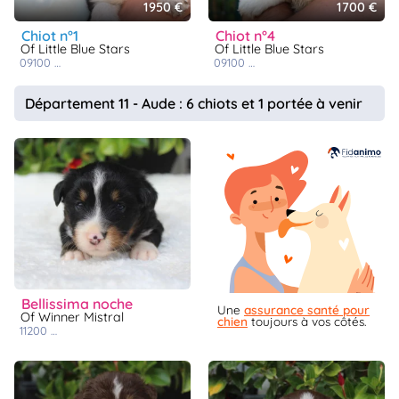
1950 €
1700 €
chiot n°1
chiot n°4
Of Little Blue Stars
Of Little Blue Stars
09100
saint jean du falga
09100
saint jean du falga
Département 11 - Aude : 6 chiots et 1 portée à venir
bellissima noche
Une
assurance santé pour
Of Winner Mistral
chien
toujours à vos côtés.
11200
lézignan-corbières