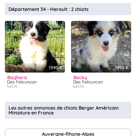
Département 34 - Herault : 2 chiots
1390 €
1990 €
baghera
becky
Des Felicuncan
Des Felicuncan
34370
cazouls les béziers
34370
cazouls les béziers
Les autres annonces de chiots Berger Américain
Miniature en France
Auvergne-Rhone-Alpes