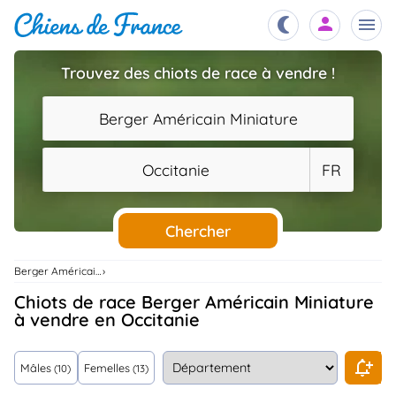
Trouvez des chiots de race à vendre !
Chiots
nibles,
Berger Américain Miniature
aître
Éleveurs
Occitanie
FR
es et
mations
Étalons
ous
es
Chercher
les
po..
Chiens
Berger Américain Miniature
ndre,
gree,
Chiots de race Berger Américain Miniature
..
à vendre en Occitanie
Services
tteurs,
ons ..
Mâles
Femelles
(10)
(13)
Assurances