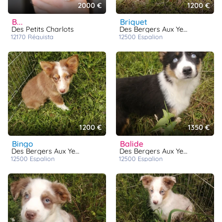
2000 €
1200 €
b...
briquet
Des Petits Charlots
Des Bergers Aux Yeux Bleus Azur
12170
réquista
12500
espalion
1200 €
1350 €
bingo
balide
Des Bergers Aux Yeux Bleus Azur
Des Bergers Aux Yeux Bleus Azur
12500
espalion
12500
espalion