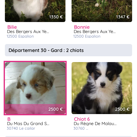
1350 €
1347 €
bilie
bonnie
Des Bergers Aux Yeux Bleus Azur
Des Bergers Aux Yeux Bleus Azur
12500
espalion
12500
espalion
Département 30 - Gard : 2 chiots
2500 €
2500 €
b
chiot 6
Du Mas Du Grand Sauvage
Du Règne De Malaudrea
30740
le cailar
30760
saint julien de peyrolas