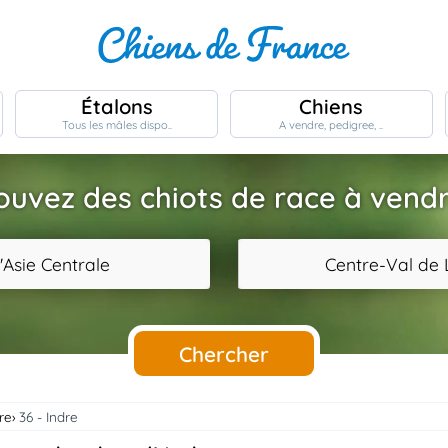
Étalons
Chiens
Tous les mâles dispo..
A vendre, pedigree, ..
ouvez des chiots de race à vendr
'Asie Centrale
Centre-Val de 
Chercher
re
36 - Indre