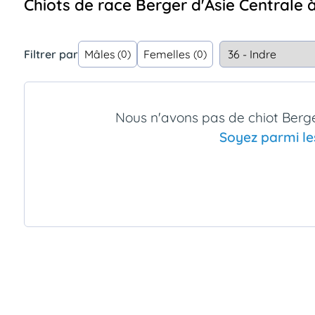
Chiots de race Berger d'Asie Centrale 
Assurances
animo
Connexion
Filtrer par
Mâles
Femelles
(0)
(0)
Ou
éez
tre
mpte
Nous n'avons pas de chiot Berge
Soyez parmi le