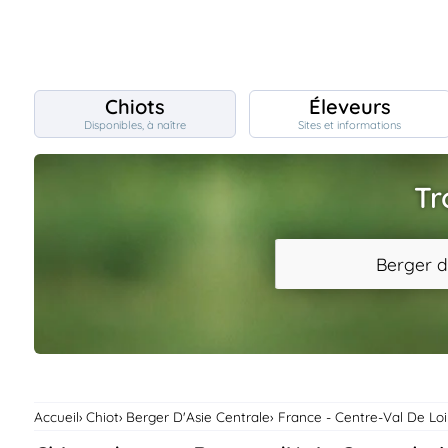
Chiots
Éleveurs
Disponibles, à naître
Sites et informations
Chiots
nibles,
aître
Tr
Éleveurs
es et
mations
Étalons
Berger d
ous
es
les
po..
Chiens
ndre,
gree,
..
Services
Accueil
Chiot
Berger D'Asie Centrale
France - Centre-Val De Loi
tteurs,
ons ..