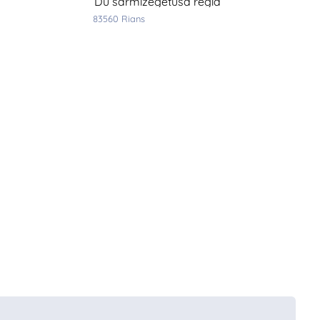
du sarmizegetusa regia
83560
rians