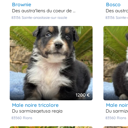
brownie
bosco
des austra'liens du coeur de provence
des austra'l
83136
sainte-anastasie-sur-issole
83136
sainte
1200 €
male noire tricolore
male noi
du sarmizegetusa regia
du sarmi
83560
rians
83560
rians