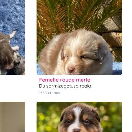
femelle rouge merle
du sarmizegetusa regia
83560
rians