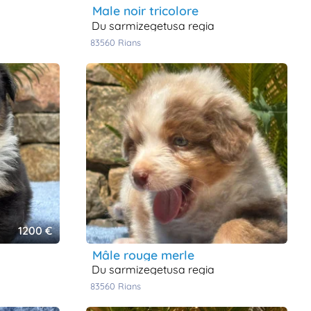
male noir tricolore
du sarmizegetusa regia
83560
rians
1200 €
mâle rouge merle
du sarmizegetusa regia
83560
rians