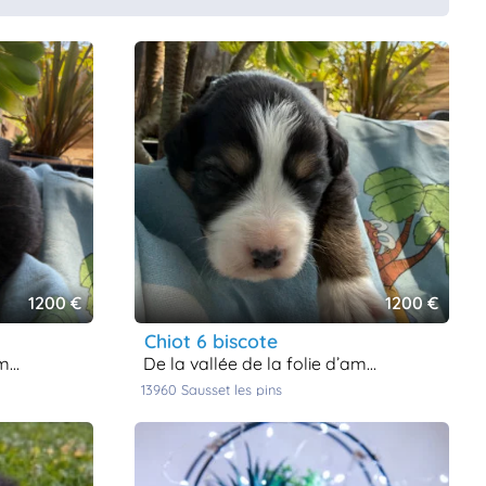
1200 €
1200 €
chiot 6 biscote
ur
de la vallée de la folie d’amour
13960
sausset les pins