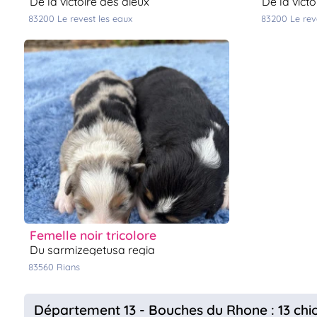
de la victoire des dieux
de la vict
83200
le revest les eaux
83200
le re
femelle noir tricolore
du sarmizegetusa regia
83560
rians
Département 13 - Bouches du Rhone : 13 chi