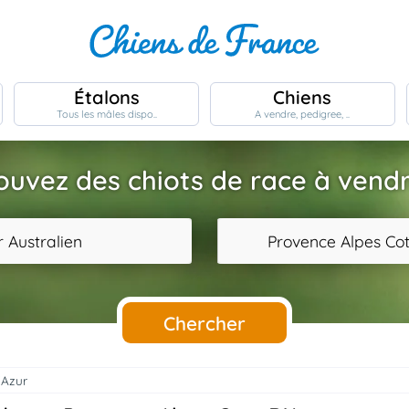
Étalons
Chiens
Tous les mâles dispo..
A vendre, pedigree, ..
ouvez des chiots de race à vendr
 Australien
Provence Alpes Cot
Chercher
'Azur