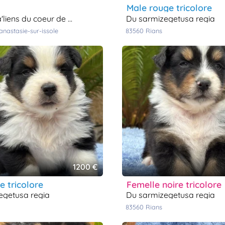
male rouge tricolore
iens du coeur de provence
du sarmizegetusa regia
-anastasie-sur-issole
83560
rians
1200 €
re tricolore
femelle noire tricolore
zegetusa regia
du sarmizegetusa regia
83560
rians