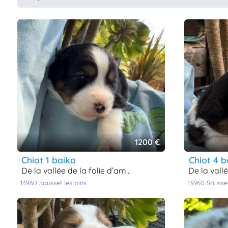
1200 €
chiot 1 baiko
chiot 4 
de la vallée de la folie d’amour
de la vall
13960
sausset les pins
13960
sausse