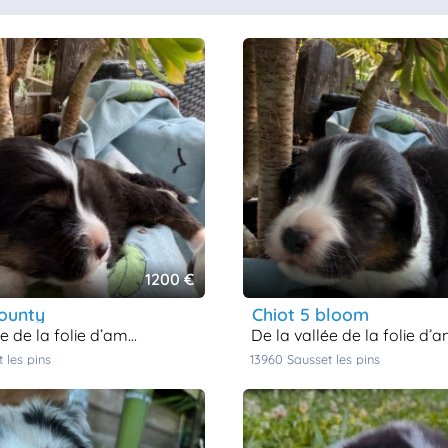
1200 €
bounty
chiot 5 bloom
ée de la folie d’amour
de la vallée de la folie d’amo
t les pins
13960
sausset les pins