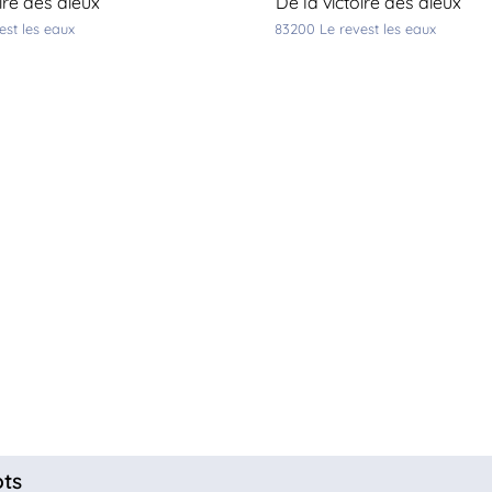
oire des dieux
de la victoire des dieux
vest les eaux
83200
le revest les eaux
ots