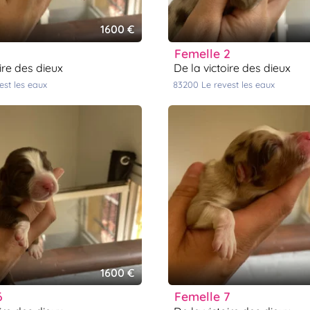
1600 €
1
femelle 2
oire des dieux
de la victoire des dieux
vest les eaux
83200
le revest les eaux
1600 €
6
femelle 7