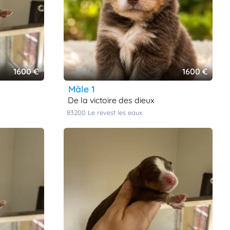
1600 €
1600 €
mâle 1
de la victoire des dieux
83200
le revest les eaux