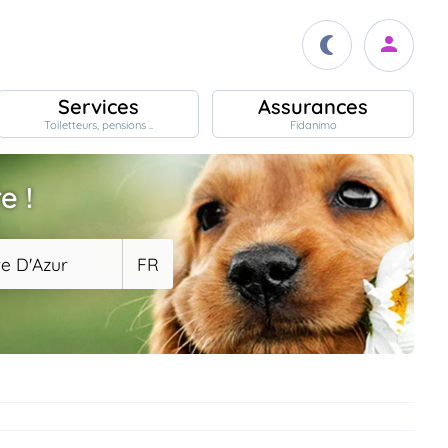
Services
Assurances
Toiletteurs, pensions ..
Fidanimo
e !
e D'Azur
FR