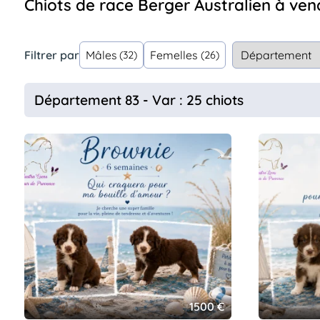
Chiots de race Berger Australien à ve
Assurances
animo
Connexion
Filtrer par
Mâles
Femelles
(32)
(26)
Ou
éez
tre
Département 83 - Var : 25 chiots
mpte
1500 €