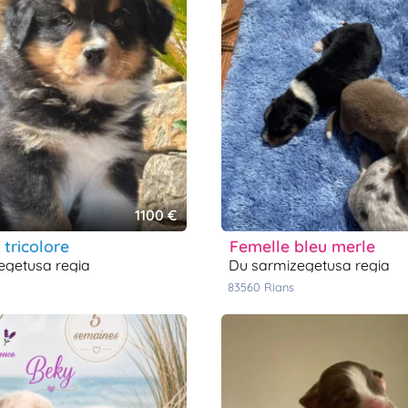
1100 €
r tricolore
femelle bleu merle
zegetusa regia
du sarmizegetusa regia
83560
rians