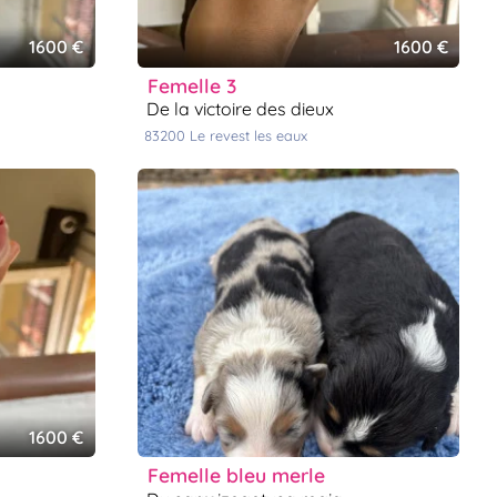
1600 €
1600 €
femelle 3
de la victoire des dieux
83200
le revest les eaux
1600 €
femelle bleu merle