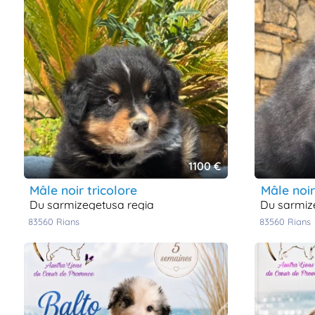
1100 €
mâle noir tricolore
mâle noi
du sarmizegetusa regia
du sarmi
83560
rians
83560
rians