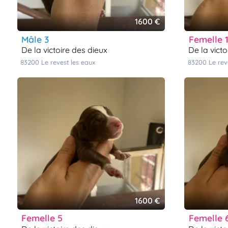
1600 €
mâle 3
femelle 
de la victoire des dieux
de la vict
83200
le revest les eaux
83200
le re
1600 €
femelle 5
femelle 