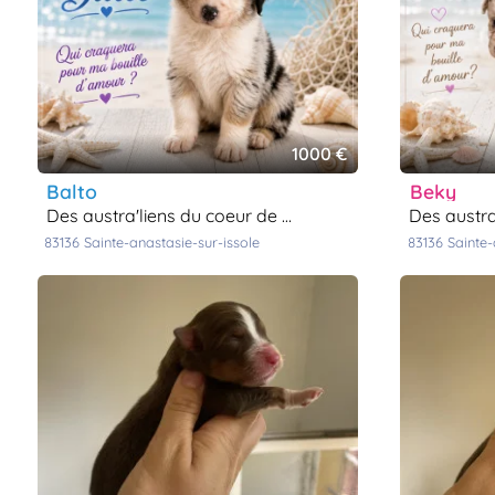
1000 €
balto
beky
des austra'liens du coeur de provence
des austra'l
83136
sainte-anastasie-sur-issole
83136
sainte