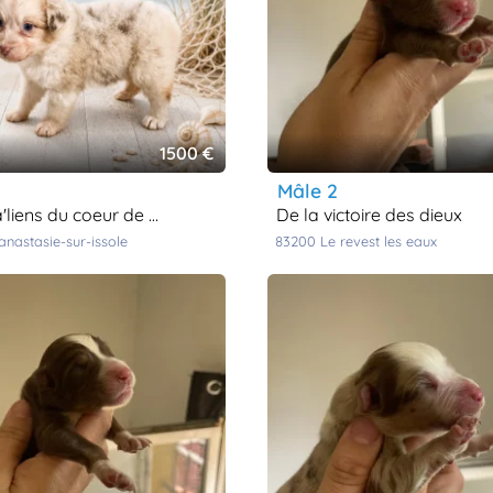
1500 €
mâle 2
iens du coeur de provence
de la victoire des dieux
-anastasie-sur-issole
83200
le revest les eaux