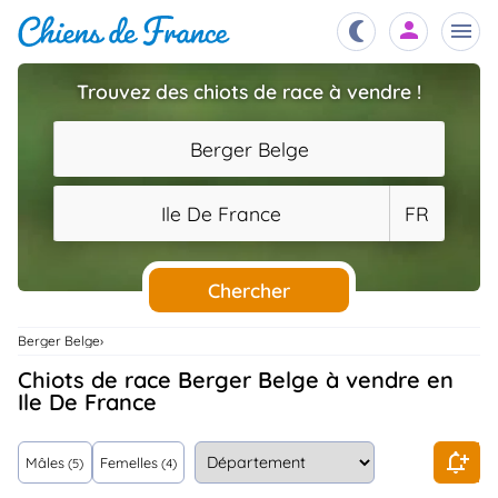
Trouvez des chiots de race à vendre !
Chiots
nibles,
Berger Belge
aître
Éleveurs
Ile De France
FR
es et
mations
Étalons
ous
es
Chercher
les
po..
Chiens
Berger Belge
ndre,
gree,
Chiots de race Berger Belge à vendre en
..
Ile De France
Services
tteurs,
ons ..
Mâles
Femelles
(5)
(4)
Assurances