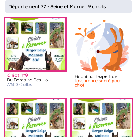
animo
Département 77 - Seine et Marne : 9 chiots
Connexion
Ou
éez
tre
mpte
chiot n°9
Fidanimo, l'expert de
Du Domaine Des Hoyas
l'
assurance santé pour
77500
chelles
chiot