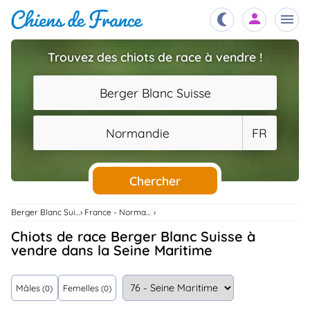
Trouvez des chiots de race à vendre !
Chiots
nibles,
Berger Blanc Suisse
aître
Éleveurs
Normandie
FR
es et
mations
Étalons
ous
es
Chercher
les
po..
Chiens
Berger Blanc Suisse
France - Normandie
ndre,
gree,
Chiots de race Berger Blanc Suisse à
..
vendre dans la Seine Maritime
Services
tteurs,
ons ..
Mâles
Femelles
(0)
(0)
Assurances