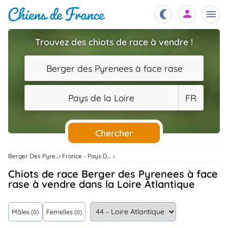
Trouvez des chiots de race à vendre !
Chiots
nibles,
Berger des Pyrenees à face rase
aître
Éleveurs
Pays de la Loire
FR
es et
mations
Étalons
ous
es
Chercher
les
po..
Chiens
Berger Des Pyrenees À Face Rase
France - Pays De La Loire
ndre,
gree,
Chiots de race Berger des Pyrenees à face
..
rase à vendre dans la Loire Atlantique
Services
tteurs,
ons ..
Mâles
Femelles
(0)
(0)
Assurances