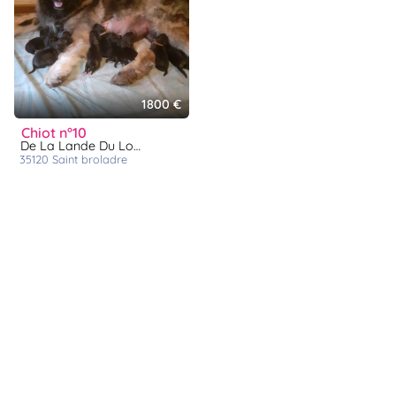
1800 €
chiot n°10
De La Lande Du Loup Pendu
35120
saint broladre