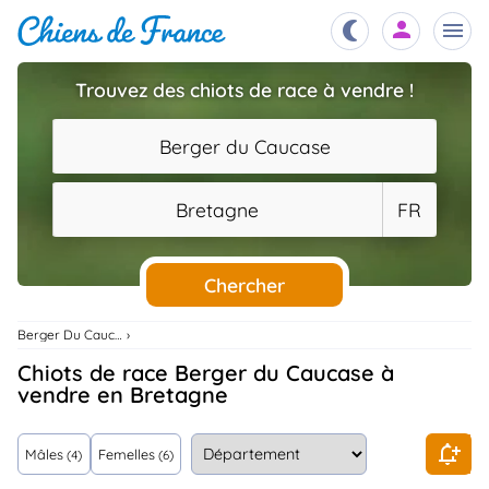
Trouvez des chiots de race à vendre !
Chiots
nibles,
Berger du Caucase
aître
Éleveurs
Bretagne
FR
es et
mations
Étalons
ous
es
Chercher
les
po..
Chiens
Berger Du Caucase
ndre,
gree,
Chiots de race Berger du Caucase à
..
vendre en Bretagne
Services
tteurs,
ons ..
Mâles
Femelles
(4)
(6)
Assurances