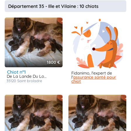
animo
Département 35 - Ille et Vilaine : 10 chiots
Connexion
Ou
éez
tre
mpte
1800 €
chiot n°1
Fidanimo, l'expert de
De La Lande Du Loup Pendu
l'
assurance santé pour
35120
saint broladre
chiot