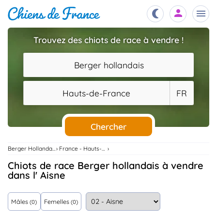
Trouvez des chiots de race à vendre !
Chiots
nibles,
Berger hollandais
aître
Éleveurs
Hauts-de-France
FR
es et
mations
Étalons
ous
es
Chercher
les
po..
Chiens
Berger Hollandais
France - Hauts-De-France
ndre,
gree,
Chiots de race Berger hollandais à vendre
..
dans l' Aisne
Services
tteurs,
ons ..
Mâles
Femelles
(0)
(0)
Assurances