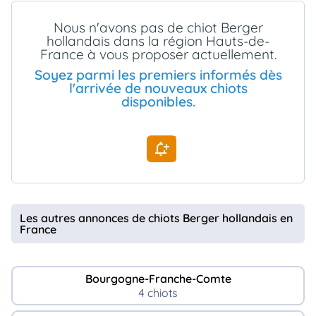
animo
Nous n'avons pas de chiot Berger
Connexion
hollandais dans la région Hauts-de-
Ou
France à vous proposer actuellement.
éez
tre
Soyez parmi les premiers informés dès
mpte
l'arrivée de nouveaux chiots
disponibles.
Les autres annonces de chiots Berger hollandais en
France
Bourgogne-Franche-Comte
4 chiots