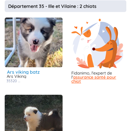
animo
Département 35 - Ille et Vilaine : 2 chiots
Connexion
Ou
éez
tre
mpte
ars viking batz
Fidanimo, l'expert de
Ars Viking
l'
assurance santé pour
35320
la bosse de bretagne
chiot