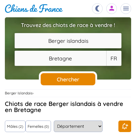
Trouvez des chiots de race à vendre !
Chiots
nibles,
Berger islandais
aître
Éleveurs
Bretagne
FR
es et
mations
Étalons
ous
es
Chercher
les
po..
Chiens
Berger Islandais
ndre,
gree,
Chiots de race Berger islandais à vendre
..
en Bretagne
Services
tteurs,
ons ..
Mâles
Femelles
(2)
(0)
Assurances