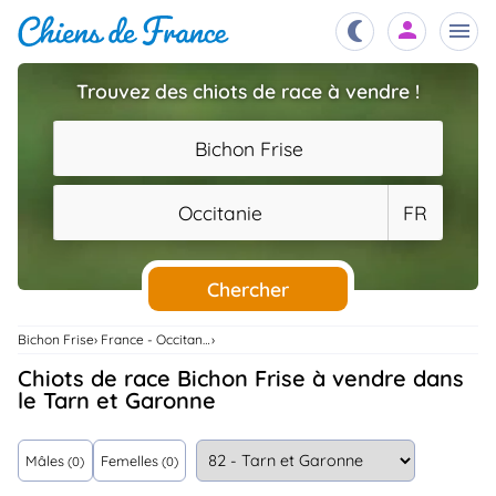
Trouvez des chiots de race à vendre !
Chiots
nibles,
Bichon Frise
aître
Éleveurs
Occitanie
FR
es et
mations
Étalons
ous
es
Chercher
les
po..
Chiens
Bichon Frise
France - Occitanie
ndre,
gree,
Chiots de race Bichon Frise à vendre dans
..
le Tarn et Garonne
Services
tteurs,
ons ..
Mâles
Femelles
(0)
(0)
Assurances