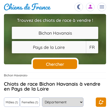
Trouvez des chiots de race à vendre !
Chiots
nibles,
Bichon Havanais
aître
Éleveurs
Pays de la Loire
FR
es et
mations
Étalons
ous
es
Chercher
les
po..
Chiens
Bichon Havanais
ndre,
gree,
Chiots de race Bichon Havanais à vendre
..
en Pays de la Loire
Services
tteurs,
ons ..
Mâles
Femelles
(1)
(1)
Assurances