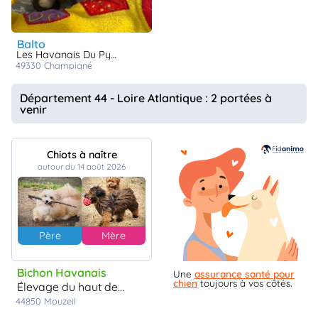
balto
Les Havanais Du Pyron D'Anjou
49330
champigné
Département 44 - Loire Atlantique : 2 portées à
venir
Chiots à naître
autour du 14 août 2026
Père
Mère
Bichon Havanais
Une
assurance santé pour
chien
toujours à vos côtés.
élevage du haut de la richerais
44850
Mouzeil