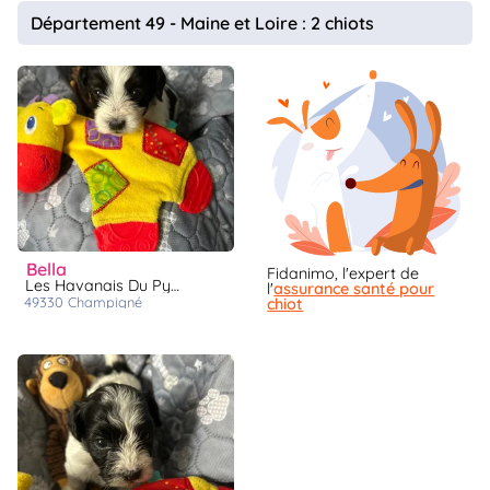
animo
Département 49 - Maine et Loire : 2 chiots
Connexion
Ou
éez
tre
mpte
bella
Fidanimo, l'expert de
Les Havanais Du Pyron D'Anjou
l'
assurance santé pour
49330
champigné
chiot