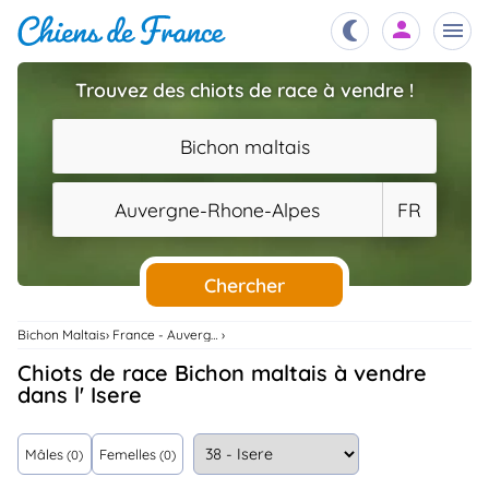
Trouvez des chiots de race à vendre !
Chiots
nibles,
Bichon maltais
aître
Éleveurs
Auvergne-Rhone-Alpes
FR
es et
mations
Étalons
ous
es
Chercher
les
po..
Chiens
Bichon Maltais
France - Auvergne-Rhone-Alpes
ndre,
gree,
Chiots de race Bichon maltais à vendre
..
dans l' Isere
Services
tteurs,
ons ..
Mâles
Femelles
(0)
(0)
Assurances