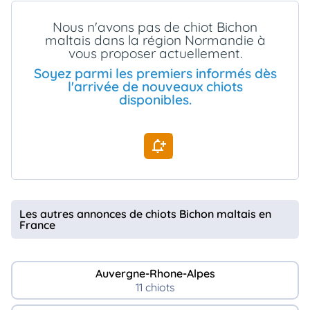
animo
Nous n'avons pas de chiot Bichon
Connexion
maltais dans la région Normandie à
Ou
vous proposer actuellement.
éez
tre
Soyez parmi les premiers informés dès
mpte
l'arrivée de nouveaux chiots
disponibles.
Les autres annonces de chiots Bichon maltais en
France
Auvergne-Rhone-Alpes
11 chiots