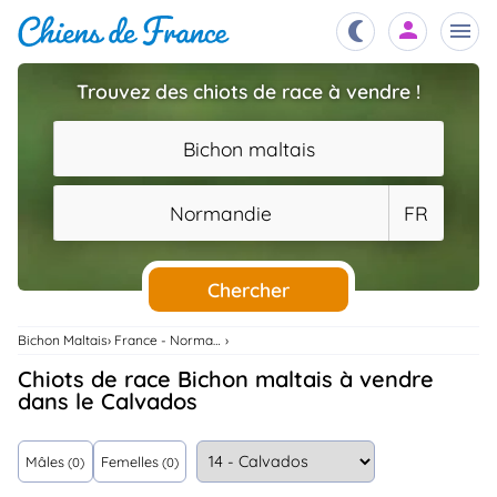
Trouvez des chiots de race à vendre !
Chiots
nibles,
Bichon maltais
aître
Éleveurs
Normandie
FR
es et
mations
Étalons
ous
es
Chercher
les
po..
Chiens
Bichon Maltais
France - Normandie
ndre,
gree,
Chiots de race Bichon maltais à vendre
..
dans le Calvados
Services
tteurs,
ons ..
Mâles
Femelles
(0)
(0)
Assurances